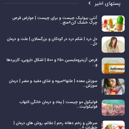
پستهای اخیر
آنتی بیوتیک چیست و برای چیست | عوارض قرص
چرک خشک کن+منع…
دل درد | شکم درد در کودکان و بزرگسالان | علت و درمان
دل…
قرص آزیترومایسین ۲۵۰ و ۵۰۰ | اشکال دارویی، کاربردها
و…
سوزش معده | علتها+میوه و غذای مفید و مضر | درمان
سوزش…
فولیکول مو چیست | پماد و درمان خانگی التهاب
فولیکولیت…
سرطان و زخم دهانه رحم | علائم، روش های درمان |
خطرات +…