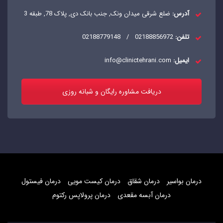
آدرس:
ضلع شرقی میدان ونک, جنب بانک دی, پلاک 78, طبقه 3
تلفن:
02188856972
/
02188779148
ایمیل:
info@clinictehrani.com
دریافت مشاوره رایگان و شبانه روزی
درمان بواسیر
درمان شقاق
درمان کیست مویی
درمان فیستول
درمان آبسه مقعدی
درمان پرولاپس رکتوم