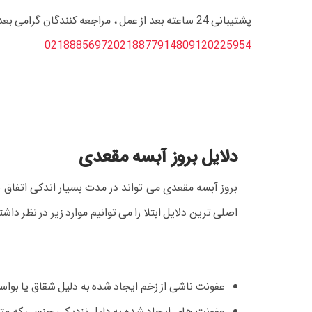
پشتیبانی 24 ساعته بعد از عمل ، مراجعه کنندگان گرامی بعد از لیزر می توانند 24 ساعت شبانه روز مشاوره رایگان دریافت کنند
02188856972
02188779148
09120225954
دلایل بروز آبسه مقعدی
بروز آبسه مقعدی می تواند در مدت بسیار اندکی اتفا
اصلی ترین دلایل ابتلا را می توانیم موارد زیر در نظر داشت
عفونت ناشی از زخم ایجاد شده به دلیل شقاق یا بواسیر
عفونت های ایجاد شده به دلیل نزدیکی جنسی که متا