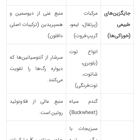
جایگزین‌های
مرکبات
منبع غنی از دیوسمین و
طبیعی
(پرتقال، لیمو،
هسپریدین (ترکیبات اصلی
(خوراکی‌ها)
گریپ‌فروت)
دافلون).
انواع توت
سرشار از آنتوسیانین‌ها که
(بلوبری،
دیواره رگ‌ها را تقویت
شاتوت،
می‌کنند.
توت‌فرنگی)
گندم سیاه
منبع عالی از فلاونوئید
(Buckwheat)
روتین است.
سبزیجات با
برگ تیره
حاوی ویتامین K و ترکیبات