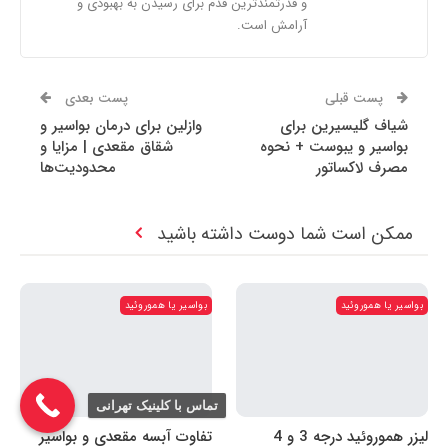
و قدرتمندترین قدم برای رسیدن به بهبودی و
آرامش است.
پست قبلی
پست بعدی
شیاف گلیسیرین برای
وازلین برای درمان بواسیر و
بواسیر و یبوست + نحوه
شقاق مقعدی | مزایا و
مصرف لاکساتور
محدودیت‌ها
ممکن است شما دوست داشته باشید
بواسیر یا هموروئید
بواسیر یا هموروئید
تماس با کلینیک تهرانی
لیزر هموروئید درجه 3 و 4
تفاوت آبسه مقعدی و بواسیر