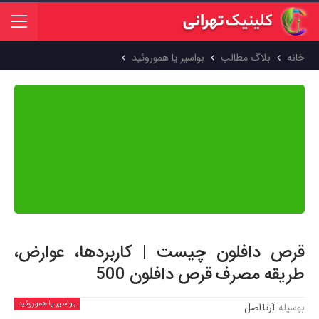
خانه
بلاگ مطالب
بواسیر یا هموروئید
محتوای این مقاله بر اساس منابع علمی معتبر جهان تهیه شده و پیش از
انتشار توسط
دکتر عاطفه دهقانی تفتی
بازبینی و تایید شده است. هدف
ما ارائه اطلاعاتی دقیق، به‌روز و مبتنی بر شواهد علمی است تا بتوانید با
اطمینان کامل از آن استفاده کنید.
قرص دافلون چیست | کاربردها، عوارض،
طریقه مصرف قرص دافلون 500
بواسیر یا هموروئید
بوسیله
آرتا اصل