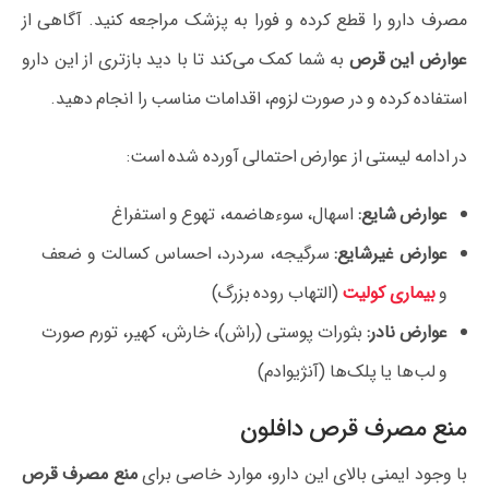
مصرف دارو را قطع کرده و فورا به پزشک مراجعه کنید. آگاهی از
عوارض این قرص
به شما کمک می‌کند تا با دید بازتری از این دارو
استفاده کرده و در صورت لزوم، اقدامات مناسب را انجام دهید.
در ادامه لیستی از عوارض احتمالی آورده شده است:
عوارض شایع:
اسهال، سوءهاضمه، تهوع و استفراغ
عوارض غیرشایع:
سرگیجه، سردرد، احساس کسالت و ضعف
و
بیماری کولیت
(التهاب روده بزرگ)
عوارض نادر:
بثورات پوستی (راش)، خارش، کهیر، تورم صورت
و لب‌ها یا پلک‌ها (آنژیوادم)
منع مصرف قرص دافلون
با وجود ایمنی بالای این دارو، موارد خاصی برای
منع مصرف قرص