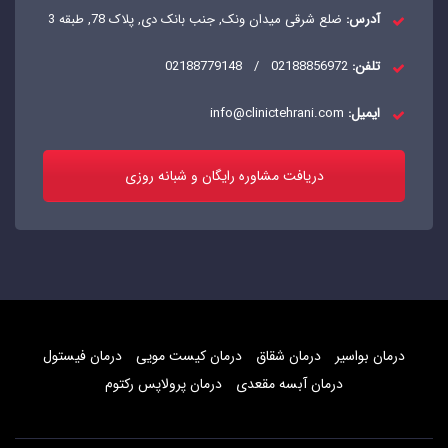
آدرس:
ضلع شرقی میدان ونک, جنب بانک دی, پلاک 78, طبقه 3
تلفن:
02188856972
/
02188779148
ایمیل:
info@clinictehrani.com
دریافت مشاوره رایگان و شبانه روزی
درمان بواسیر
درمان شقاق
درمان کیست مویی
درمان فیستول
درمان آبسه مقعدی
درمان پرولاپس رکتوم