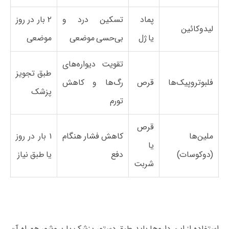
پماد
تسکین درد و
۲ بار در روز
لیدوکائین
یا ژل
بی‌حسی موضعی
موضعی
تقویت دیواره‌های
طبق تجویز
فلبوتروپیک‌ها
قرص
رگ‌ها و کاهش
پزشک
تورم
قرص
ملین‌ها
کاهش فشار هنگام
۱ بار در روز
یا
(دوکوسات)
دفع
یا طبق نیاز
شربت
استفاده از این داروها باید طبق دستور پزشک یا بروشور همراه آن‌