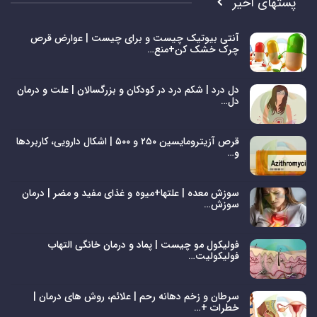
پستهای اخیر
آنتی بیوتیک چیست و برای چیست | عوارض قرص
چرک خشک کن+منع…
دل درد | شکم درد در کودکان و بزرگسالان | علت و درمان
دل…
قرص آزیترومایسین ۲۵۰ و ۵۰۰ | اشکال دارویی، کاربردها
و…
سوزش معده | علتها+میوه و غذای مفید و مضر | درمان
سوزش…
فولیکول مو چیست | پماد و درمان خانگی التهاب
فولیکولیت…
سرطان و زخم دهانه رحم | علائم، روش های درمان |
خطرات +…