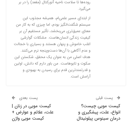
روده‌ها تا سلامت ناحیه آنورکتال (مقعد) را در بر
می‌گیرد.
از ابتدای مسیر علمی‌ام، همیشه مجذوب این
سیستم شگفت‌انگیز بودم، اما چیزی که به کار من
معنای عمیق‌تری می‌بخشد، تأثیر مستقیم آن بر
کیفیت زندگی انسان‌هاست. مشکلات گوارشی
اغلب خاموش و پنهان هستند و بسیاری با خجالت
و عدم آگاهی با آن‌ها دست‌وپنجه نرم می‌کنند.
هدف اصلی من به عنوان یک محقق، شکستن این
سکوت و تابوهاست. من باور دارم که دانش، اولین
و قدرتمندترین قدم برای رسیدن به بهبودی و
آرامش است.
پست قبلی
پست بعدی
کیست مویی چیست؟
کیست مویی در زنان |
انواع، علت، پیشگیری و
علت، علائم و عوارض +
درمان سینوس پیلونیدال
کیست مویی واژن