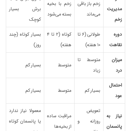
زخم باز باقی
زخم با بخیه
مدیریت
برش بسیار
می‌ماند
بسته می‌شود
زخم
کوچک
دوره
طولانی (۶ تا
کوتاه (۲ تا ۴
بسیار کوتاه (چند
نقاهت
۱۰ هفته)
هفته)
روز)
میزان
متوسط تا
متوسط
بسیار کم
درد
زیاد
احتمال
بسیار کم
متوسط
بسیار کم
عود
تعویض
معمولا نیاز ندارد
نیاز به
مراقبت ساده
روزانه و
یا پانسمان کوتاه
پانسمان
از بخیه‌ها