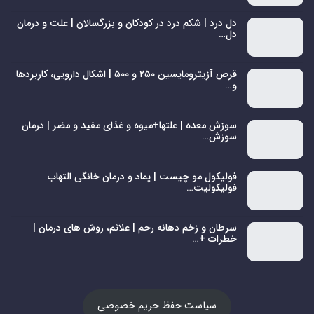
دل درد | شکم درد در کودکان و بزرگسالان | علت و درمان
دل…
قرص آزیترومایسین ۲۵۰ و ۵۰۰ | اشکال دارویی، کاربردها
و…
سوزش معده | علتها+میوه و غذای مفید و مضر | درمان
سوزش…
فولیکول مو چیست | پماد و درمان خانگی التهاب
فولیکولیت…
سرطان و زخم دهانه رحم | علائم، روش های درمان |
خطرات +…
سیاست حفظ حریم خصوصی