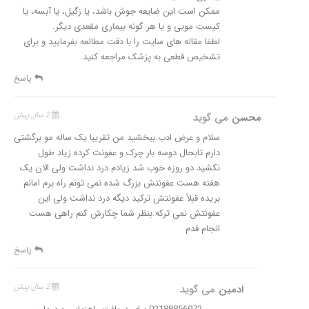
ممکن است این ضایعه جوش باشد، یا زگیل، یا آبسه، یا
کیست مویی و یا هر گونه بیماری مقعدی دیگر.
لطفا مقاله های سایت را با دقت مطالعه بفرمایید و برای
تشخیص قطعی به پزشک مراجعه کنید.
پاسخ
محسن
می گوید
2 سال پیش
سلام و عرض ادب.ببخشید من تقریبا یک ساله مو برگشتی
دارم تابحال دوسه بار چرک و عفونت کرده زیاد ‌‌طول
نکشید دو روزه خوب شد زیادم درد نداشت ولی الان یک
هفته هست عفونتش بزرگ شده نمی تونم راه برم امانم
بریده قبلاً عفونتش ترکید دیگه درد نداشت ولی این
عفونتش نمی ترکه.بنظر شما چکارش کنم راهی هست
انجام قدم
پاسخ
ادمین
می گوید
2 سال پیش