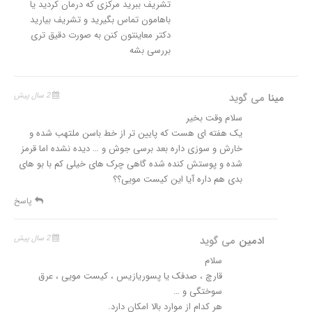
تشریف ببرید مرکزی که درمان کردید یا
باهامون تماس بگیرید و تشریف بیارید
دکتر معاینتون کنن به صورت دقیق تری
بررسی بشه
مینا
می گوید
2 سال پیش
سلام وقت بخیر
یک هفته ای هست که پایین تر از خط باسن ملتهب شده و
خارش و سوزی داره بعد برسی جوش و … دیده نشده اما قرمز
شده و پوستش کنده شده گاهی چرک های خیلی کم با بو های
بدی هم داره آیا این کیست مویی؟؟
پاسخ
ادمین
می گوید
2 سال پیش
سلام
قارچ ، صدفک یا پسوریازیس ، کیست مویی ، عرق
سوختگی و …
هر کدام از موارد بالا امکان دارد.