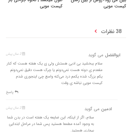
بین می رود+روش از بین رفتن
طول میکشد | نحوه جراحی باز
کیست مویی
کیست مویی
38 نظرات
ابوالفضل
می گوید
2 سال پیش
سلام ببخشید بی ادبی هستش ولی ی یک هفته هست که کنار
مقعدم ی دونه هست نمی‌دونم یا چرک هست دقیق نمی‌دونم
یکم بزرگ شده یکمم درد می‌کنه واسع چی اینجوری شدم
کیست مویی نباشه ی وقت
پاسخ
ادمین
می گوید
2 سال پیش
سلام، اگر از اینکه، این ضایعه یک هفته است در بدن شما
به وجود آمده مطمعا هستید پس شما در مراحل ابتدایی
بیماری هستید.