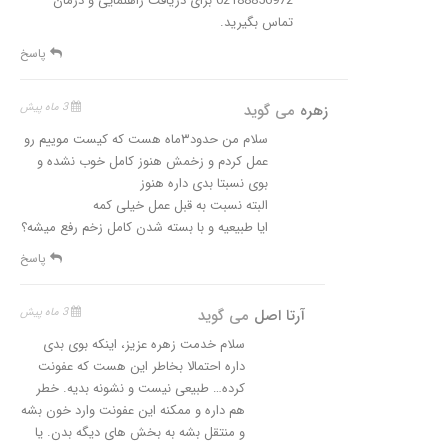
02188856972 برای دریافت راهنمایی و درمان
تماس بگیرید.
پاسخ
زهره
می گوید
3 ماه پیش
سلام من حدود۳ماه هست که کیست موییم رو
عمل کردم و زخمش هنوز کامل خوب نشده و
بوی نسبتا بدی داره هنوز
البته نسبت به قبل عمل خیلی کمه
ایا طبیعیه و با بسته شدن کامل زخم رفع میشه؟
پاسخ
آرتا اصل
می گوید
3 ماه پیش
سلام خدمت زهره عزیز، اینکه بوی بدی
داره احتمالا بخاطر این هست که عفونت
کرده… طبیعی نیست و نشونه بدیه. خطر
هم داره و ممکنه این عفونت وارد خون بشه
و منتقل بشه به بخش های دیگه بدن. یا