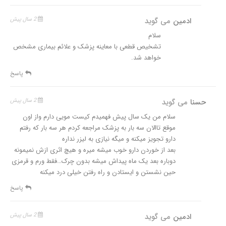
ادمین
می گوید
2 سال پیش
سلام
تشخیص قطعی با معاینه پزشک و علائم بیماری مشخص
خواهد شد.
پاسخ
حسنا
می گوید
2 سال پیش
سلام من یک سال پیش فهمیدم کیست مویی دارم واز اون
موقع تاالان سه بار به پزشک مراجعه کردم هر سه بار که رفتم
دارو تجویز میکنه و میگه نیازی به لیزر نداره
بعد از خوردن دارو خوب میشه میره و هیچ اثری ازش نمیمونه
دوباره بعد یک ماه پیداش میشه بدون چرک…فقط ورم و قرمزی
حین نشستن و ایستادن و راه رفتن خیلی درد میکنه
پاسخ
ادمین
می گوید
2 سال پیش