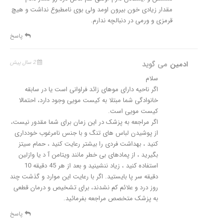
مقدار زیادی خون بیرون اومد ولی بوی نامطبوع نداشت و هیچ
قرمزی و ورمی در دنبالچه ندارم.
پاسخ
ادمین
می گوید
2 سال پیش
سلام
اگر ناحیه دارای موهای زائد فراوانی است یا در سابقه
خانوادگی شما مبتلا به کیست مویی وجود دارد، احتمالا
کیست مویی است.
اگر مراجعه به پزشک در این زمان برای شما مقدور نیست،
از پوشیدن لباس های تنگ و با جنس نامرغوب خودداری
کنید ، بهداشت فردی را بیشتر رعایت کنید ، حمام سیتز
بگیرید ، از پمادهای بی خطر مانند ویتامن آ د یا وازلین
استفاده کنید ، زیاد ننشینید و بعد از هر 45 دقیقه 10
دقیقه سر پا بایستید. اگر با رعایت این موارد و گذشت چند
روز درد و علائم کم نشدند، برای تشخیص و درمان قطعی
به پزشک متخصص مراجعه بفرمائید.
پاسخ