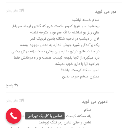
مح
می گوید
2 سال پیش
سلام خسته نباشید
ببخشید من هیچ کدوم علامت های که گفتین ایجاد سوراخ.
های ریز رو نداشتم یا اگه هم بوده متوجه نشدم
الان از دیشب در ناحیه شکاف باسن نزدیک کمر
یک برآمدگی شبیه جوش اندازه یه عدس بوجود اومده
در حالت عادی دردی نداره ولی وقتی دست بزنم بهش یکمی
درد میگیره.از کجا بفهمم کیست هست و راه درمانش فقط
جراحیه آیا با دارو خوب نمیشه
اصن ممکنه کیست نباشه؟
ممنون میشم جواب بدین
پاسخ
ادمین
می گوید
2 سال پیش
سلام
بله ممکنه کیست نباشه و فقط یک جوش ساده باشه.
تماس با کلینیک تهرانی
لباس و حتی لباس زیر تنگ نپوشید