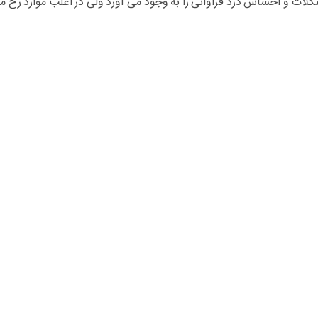
لات و احساس درد فراوانی را به وجود می آورد ولی در اغلب موارد رخ می