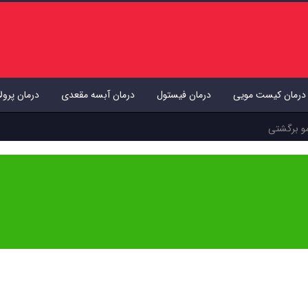
درمان کیست مویی
درمان فیستول
درمان آبسه مقعدی
درمان پرول
و برگشتی
 انتشار توسط
دکتر عاطفه دهقانی تفتی
بازبینی و تایید شده است. هدف ما ارائه اطلاعات