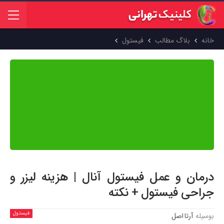
خانه
بلاگ مطالب
فیستول
محتوای این مقاله بر اساس منابع علمی معتبر جهان تهیه شده و پیش از
انتشار توسط
دکتر عاطفه دهقانی تفتی
بازبینی و تایید شده است. هدف
ما ارائه اطلاعاتی دقیق، به‌روز و مبتنی بر شواهد علمی است تا بتوانید با
اطمینان کامل از آن استفاده کنید.
درمان و عمل فیستول آنال | هزینه لیزر و
جراحی فیستول + نکته
فیستول
بوسیله
آرتا اصل