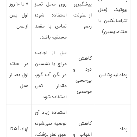
پیشگیری
روی محل تمیز
۷ تا ۱۰ روز
بیوتیک (مثل
از عفونت
استفاده شود؛
اول پس
تتراسایکلین یا
زخم
تماس با مقعد
از عمل
جنتامایسین)
مستقیم باشد.
قبل از اجابت
کاهش
مزاج یا نشستن
در هفته
درد و
پماد لیدوکائین
در لگن آب گرم،
اول بعد از
بی‌حسی
مقدار کمی
عمل
موضعی
استفاده شود.
استفاده زیاد آن
کاهش
توصیه نمی‌شود؛
پماد
نهایتاً ۵ تا
التهاب و
طبق نظر پزشک،