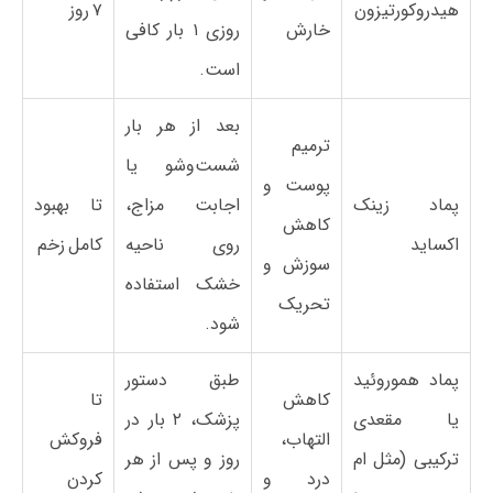
هیدروکورتیزون
۷ روز
خارش
روزی ۱ بار کافی
است.
بعد از هر بار
ترمیم
شست‌وشو یا
پوست و
پماد زینک
اجابت مزاج،
تا بهبود
کاهش
اکساید
روی ناحیه
کامل زخم
سوزش و
خشک استفاده
تحریک
شود.
پماد هموروئید
طبق دستور
کاهش
تا
یا مقعدی
پزشک، ۲ بار در
التهاب،
فروکش
ترکیبی (مثل ام
روز و پس از هر
درد و
کردن