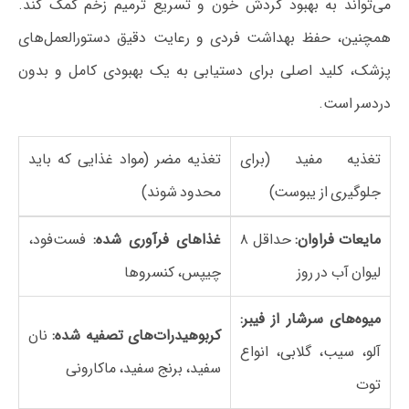
می‌تواند به بهبود گردش خون و تسریع ترمیم زخم کمک کند.
همچنین، حفظ بهداشت فردی و رعایت دقیق دستورالعمل‌های
پزشک، کلید اصلی برای دستیابی به یک بهبودی کامل و بدون
دردسر است.
تغذیه مفید (برای
تغذیه مضر (مواد غذایی که باید
جلوگیری از یبوست)
محدود شوند)
مایعات فراوان:
حداقل ۸
غذاهای فرآوری شده:
فست‌فود،
لیوان آب در روز
چیپس، کنسروها
میوه‌های سرشار از فیبر:
کربوهیدرات‌های تصفیه شده:
نان
آلو، سیب، گلابی، انواع
سفید، برنج سفید، ماکارونی
توت