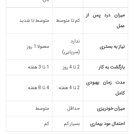
میزان درد پس از
کم تا متوسط
متوسط تا شدید
عمل
ندارد
نیاز به بستری
معمولا 1 روز
(سرپایی)
بازگشت به کار
2 تا 4 روز
1 تا 3 هفته
مدت زمان بهبودی
2 تا 4 هفته
4 تا 8 هفته
کامل
میزان خونریزی
حداقل
متوسط
احتمال عود بیماری
بسیار کم
کم