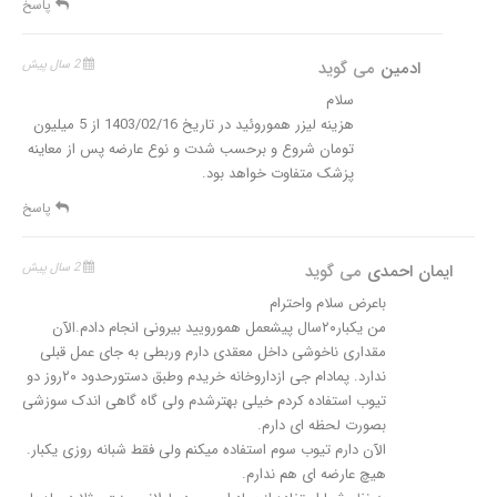
پاسخ
ادمین
می گوید
2 سال پیش
سلام
هزینه لیزر هموروئید در تاریخ 1403/02/16 از 5 میلیون
تومان شروع و برحسب شدت و نوع عارضه پس از معاینه
پزشک متفاوت خواهد بود.
پاسخ
ایمان احمدی
می گوید
2 سال پیش
باعرض سلام واحترام
من یکبار۲۰سال پیشعمل همورویید بیرونی انجام دادم.الآن
مقداری ناخوشی داخل معقدی دارم وربطی به جای عمل قبلی
ندارد. پمادام جی ازداروخانه خریدم وطبق دستورحدود ۲۰روز دو
تیوب استفاده کردم خیلی بهترشدم ولی گاه گاهی اندک سوزشی
بصورت لحظه ای دارم.
الآن دارم تیوب سوم استفاده میکنم ولی فقط شبانه روزی یکبار.
هیچ عارضه ای هم ندارم.