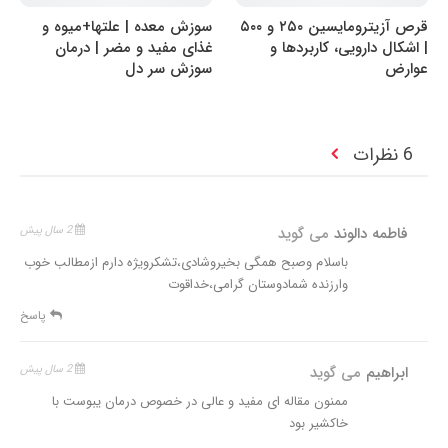
قرص آزیترومایسین ۲۵۰ و ۵۰۰
سوزش معده | علتها+میوه و
| اشکال دارویی، کاربردها و
غذای مفید و مضر | درمان
عوارض
سوزش سر دل
6 نظرات
فاطمه دالوند
می گوید
2 سال پیش
باسلام وصبح همگی بخیروشادی،تشکرویژه دارم ازمطالب خوب
وارزنده شمادوستان گرامی،خداقوت
پاسخ
ابراهیم
می گوید
2 سال پیش
ممنون مقاله ای مفید و عالی در خصوص درمان یبوست با
خاکشیر بود