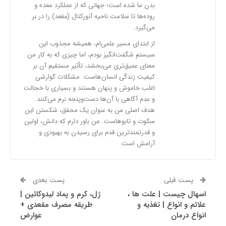
بدن ما شده است؛ جهانی که از عملکرد معده و
روده‌ها تا سلامت ناحیه آنورکتال (مقعد) را در بر
می‌گیرد.
از ابتدای مسیر علمی‌ام، همیشه مجذوب این
سیستم شگفت‌انگیز بودم، اما چیزی که به کار من
معنای عمیق‌تری می‌بخشد، تأثیر مستقیم آن بر
کیفیت زندگی انسان‌هاست. مشکلات گوارشی
اغلب خاموش و پنهان هستند و بسیاری با خجالت
و عدم آگاهی با آن‌ها دست‌وپنجه نرم می‌کنند.
هدف اصلی من به عنوان یک محقق، شکستن این
سکوت و تابوهاست. من باور دارم که دانش، اولین
و قدرتمندترین قدم برای رسیدن به بهبودی و
آرامش است.
پست قبلی
پست بعدی
اسهال چیست | علت ها ،
ژل، کرم و پماد لیدوکائین |
علائم و انواع | تغذیه و
طریقه مصرف مقعدی +
انواع درمان
عوارض