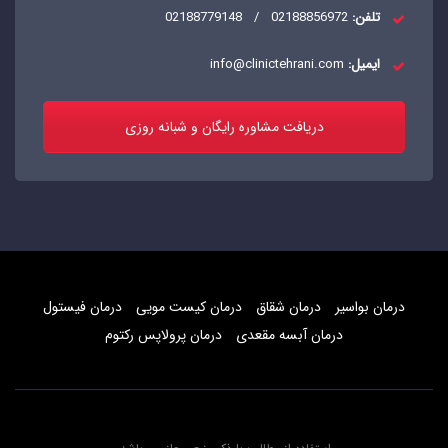
تلفن:
02188856972
/
02188779148
ایمیل:
info@clinictehrani.com
دریافت مشاوره رایگان و شبانه روزی
درمان بواسیر
درمان شقاق
درمان کیست مویی
درمان فیستول
درمان آبسه مقعدی
درمان پرولاپس رکتوم