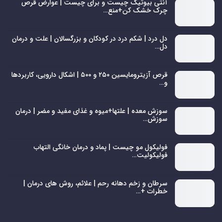
آنتی بیوتیک چیست و برای چیست | عوارض قرص
چرک خشک کن+منع…
دل درد | شکم درد در کودکان و بزرگسالان | علت و درمان
دل…
قرص آزیترومایسین ۲۵۰ و ۵۰۰ | اشکال دارویی، کاربردها
و…
سوزش معده | علتها+میوه و غذای مفید و مضر | درمان
سوزش…
فولیکول مو چیست | پماد و درمان خانگی التهاب
فولیکولیت…
سرطان و زخم دهانه رحم | علائم، روش های درمان |
خطرات +…