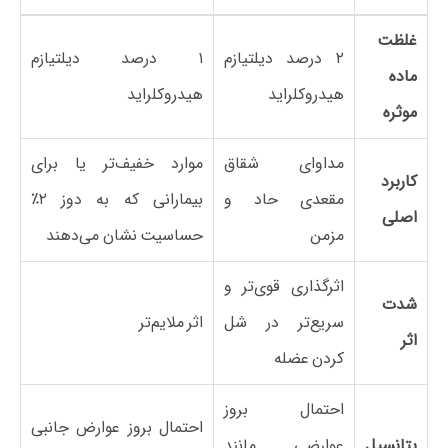
غلظت
۲ درصد دیلتیازم
۱ درصد دیلتیازم
ماده
هیدروکلراید
هیدروکلراید
موثره
مداوای شقاق
موارد خفیف‌تر یا برای
کاربرد
مقعدی حاد و
بیمارانی که به دوز ۲٪
اصلی
مزمن
حساسیت نشان می‌دهند
اثرگذاری قوی‌تر و
شدت
سریع‌تر در شل
اثر ملایم‌تر
اثر
کردن عضله
احتمال بروز
احتمال بروز عوارض جانبی
پتانسیل
عوارضی مانند