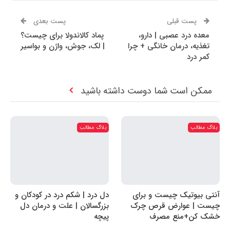
پست قبلی
پست بعدی
معده درد عصبی | دارو،
پماد کالاندولا برای چیست؟
تغذیه، درمان خانگی + چرا
| لک، جوش، واژن و بواسیر
کمر درد
ممکن است شما دوست داشته باشید
بلاگ مطالب
بلاگ مطالب
آنتی بیوتیک چیست و برای
دل درد | شکم درد در کودکان و
چیست | عوارض قرص چرک
بزرگسالان | علت و درمان دل
خشک کن+منع مصرف
پیچه