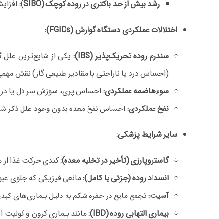
رشد بیش از حد باکتری در روده کوچک (SIBO):
افزایش
اختلالات عملکردی دستگاه گوارش (FGIDs):
سندرم روده تحریک‌پذیر (IBS):
یکی از شایع‌ترین علل 
(احساس درد یا ناراحتی با مقادیر طبیعی گاز) نقش مهمی 
سوءهاضمه عملکردی:
احساس پری، سوزش سر دل یا درد 
نفخ عملکردی:
احساس نفخ معده بدون وجود علل ذکر شده 
سایر شرایط پزشکی:
گاستروپارزی (تأخیر در تخلیه معده):
کندی حرکت غذا از مع
انسداد روده (جزئی یا کامل):
مانعی فیزیکی که جلوی عبور 
آسیت:
تجمع مایع در حفره شکم به دلیل بیماری‌های کبدی
بیماری‌ التهابی روده (IBD):
مانند بیماری کرون و کولیت او